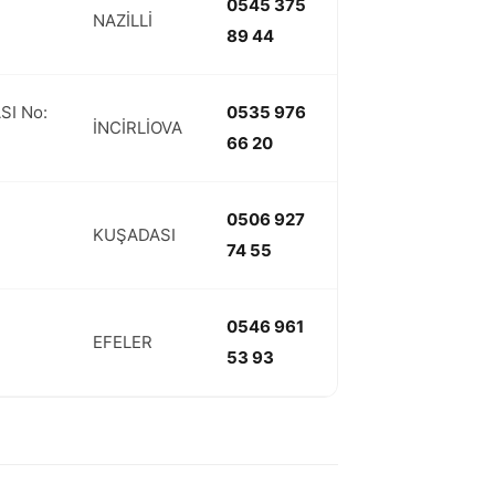
0545 375
NAZİLLİ
89 44
I No:
0535 976
İNCİRLİOVA
66 20
0506 927
KUŞADASI
74 55
0546 961
EFELER
53 93