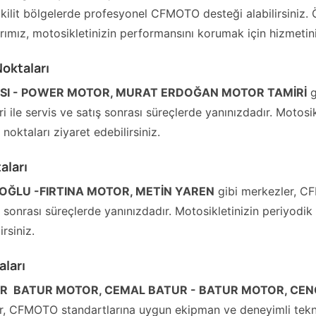
ilit bölgelerde profesyonel CFMOTO desteği alabilirsiniz. Ö
rımız, motosikletinizin performansını korumak için hizmetin
oktaları
SSI - POWER MOTOR, MURAT ERDOĞAN MOTOR TAMİRİ
g
ile servis ve satış sonrası süreçlerde yanınızdadır. Motosik
 noktaları ziyaret edebilirsiniz.
aları
OĞLU -FIRTINA MOTOR, METİN YAREN
gibi merkezler, C
ış sonrası süreçlerde yanınızdadır. Motosikletinizin periyodik
irsiniz.
ları
  BATUR MOTOR, CEMAL BATUR - BATUR MOTOR, CEN
, CFMOTO standartlarına uygun ekipman ve deneyimli teknisy