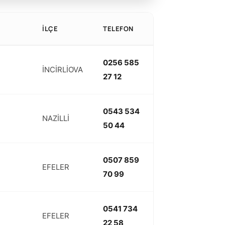
İLÇE
TELEFON
0256 585
İNCİRLİOVA
27 12
0543 534
NAZİLLİ
50 44
0507 859
EFELER
70 99
0541 734
EFELER
22 58