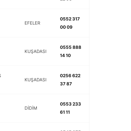
0552 317
EFELER
00 09
0555 888
KUŞADASI
14 10
Ş
0256 622
KUŞADASI
37 87
0553 233
DİDİM
61 11