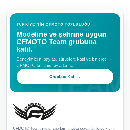
TÜRKIYE'NIN CFMOTO TOPLULUĞU
Modeline ve şehrine uygun
CFMOTO Team grubuna
katıl.
Deneyimlerini paylaş, sürüşlere katıl ve binlerce
CFMOTO kullanıcısıyla tanış.
Gruplara Katıl
→
CFMOTO Team, motor sporlarına tutku duyan binlerce kişinin