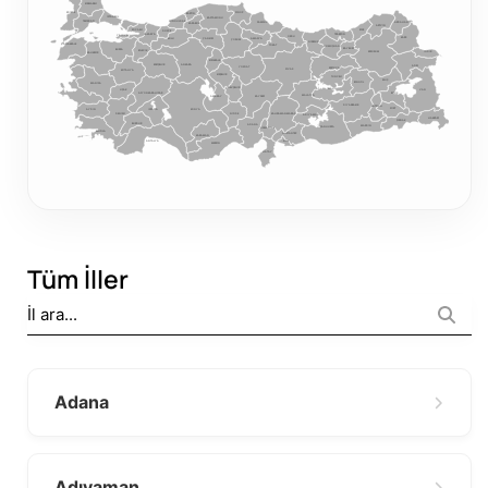
KIRKLARELI
EDIRNE
SINOP
BARTIN
İSTANBUL
KASTAMONU
TEKIRDAĞ
ZONGULDAK
ARDAHAN
SAMSUN
KARABÜK
ARTVIN
KOCAELI
RIZE
DÜZCE
TRABZON
SAKARYA
YALOVA
ORDU
KARS
ÇANKIRI
BOLU
AMASYA
ÇORUM
GIRESUN
ÇANAKKALE
TOKAT
GÜMÜŞHANE
BAYBURT
BURSA
BILECIK
BALIKESIR
ERZURUM
IĞDIR
KIRIKKALE
ESKIŞEHIR
ANKARA
AĞRI
ERZINCAN
YOZGAT
SIVAS
KÜTAHYA
KIRŞEHIR
TUNCELI
MUŞ
BINGÖL
MANISA
İZMIR
NEVŞEHIR
ELAZIĞ
VAN
UŞAK
AFYONKARAHISAR
BITLIS
KAYSERI
MALATYA
AKSARAY
DIYARBAKIR
BATMAN
SIIRT
KONYA
AYDIN
ISPARTA
NIĞDE
DENIZLI
KAHRAMANMARAŞ
ADIYAMAN
HAKKÂRI
ŞIRNAK
BURDUR
ADANA
MARDIN
ŞANLIURFA
OSMANIYE
MUĞLA
GAZIANTEP
KARAMAN
KILIS
ANTALYA
MERSIN
HATAY
Tüm İller
Adana
Adıyaman