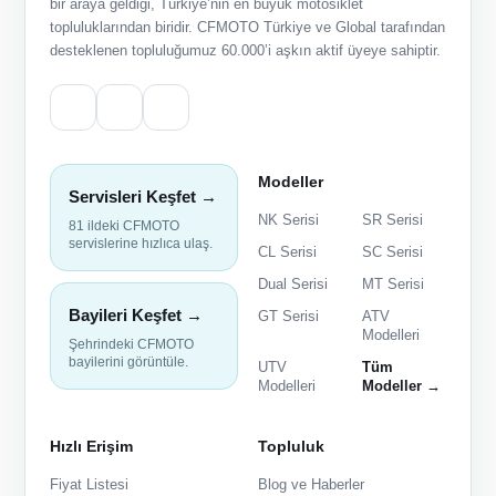
bir araya geldiği, Türkiye’nin en büyük motosiklet
topluluklarından biridir. CFMOTO Türkiye ve Global tarafından
desteklenen topluluğumuz 60.000’i aşkın aktif üyeye sahiptir.
Modeller
Servisleri Keşfet →
NK Serisi
SR Serisi
81 ildeki CFMOTO
servislerine hızlıca ulaş.
CL Serisi
SC Serisi
Dual Serisi
MT Serisi
Bayileri Keşfet →
GT Serisi
ATV
Modelleri
Şehrindeki CFMOTO
bayilerini görüntüle.
UTV
Tüm
Modelleri
Modeller →
Hızlı Erişim
Topluluk
Fiyat Listesi
Blog ve Haberler