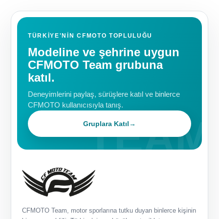
TÜRKIYE'NIN CFMOTO TOPLULUĞU
Modeline ve şehrine uygun
CFMOTO Team grubuna
katıl.
Deneyimlerini paylaş, sürüşlere katıl ve binlerce
CFMOTO kullanıcısıyla tanış.
Gruplara Katıl
→
CFMOTO Team, motor sporlarına tutku duyan binlerce kişinin