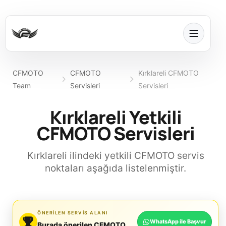
CFMOTO
CFMOTO
Kırklareli CFMOTO
Team
Servisleri
Servisleri
Kırklareli Yetkili
CFMOTO Servisleri
Kırklareli ilindeki yetkili CFMOTO servis
noktaları aşağıda listelenmiştir.
ÖNERILEN SERVIS ALANI
WhatsApp ile Başvur
Burada önerilen CFMOTO