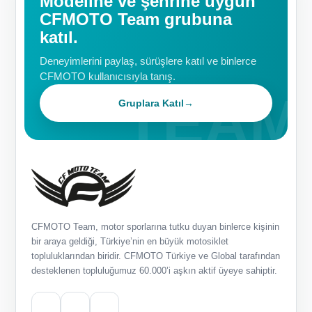
Modeline ve şehrine uygun
CFMOTO Team grubuna
katıl.
Deneyimlerini paylaş, sürüşlere katıl ve binlerce
CFMOTO kullanıcısıyla tanış.
Gruplara Katıl
→
CFMOTO Team, motor sporlarına tutku duyan binlerce kişinin
bir araya geldiği, Türkiye’nin en büyük motosiklet
topluluklarından biridir. CFMOTO Türkiye ve Global tarafından
desteklenen topluluğumuz 60.000’i aşkın aktif üyeye sahiptir.