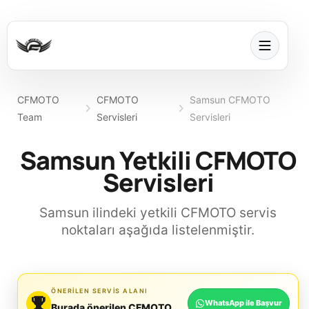
CFMOTO
CFMOTO
Samsun CFMOTO
Team
Servisleri
Servisleri
Samsun Yetkili CFMOTO
Servisleri
Samsun ilindeki yetkili CFMOTO servis
noktaları aşağıda listelenmiştir.
ÖNERILEN SERVIS ALANI
WhatsApp ile Başvur
Burada önerilen CFMOTO