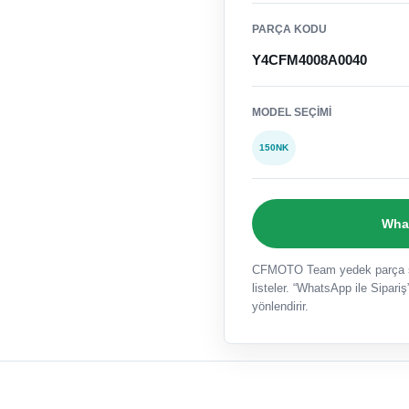
PARÇA KODU
Y4CFM4008A0040
MODEL SEÇIMI
150NK
What
CFMOTO Team yedek parça sat
listeler. “WhatsApp ile Sipariş”
yönlendirir.