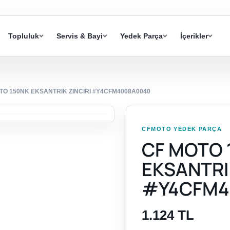
Topluluk
Servis & Bayi
Yedek Parça
İçerikler
TO 150NK EKSANTRIK ZINCIRI #Y4CFM4008A0040
CFMOTO YEDEK PARÇA
CF MOTO 
EKSANTRI
#Y4CFM4
1.124 TL