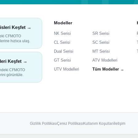
Modeller
isleri Keşfet →
NK Serisi
SR Serisi
deki CFMOTO
lerine hızlıca ulaş.
CL Serisi
SC Serisi
Dual Serisi
MT Serisi
GT Serisi
ATV Modelleri
leri Keşfet →
UTV Modelleri
Tüm Modeller →
indeki CFMOTO
rini görüntüle.
Gizlilik Politikası
Çerez Politikası
Kullanım Koşulları
İletişim