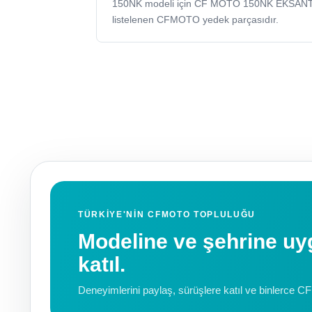
150NK modeli için CF MOTO 150NK EKSAN
listelenen CFMOTO yedek parçasıdır.
TÜRKIYE'NIN CFMOTO TOPLULUĞU
Modeline ve şehrine 
katıl.
Deneyimlerini paylaş, sürüşlere katıl ve binlerce C