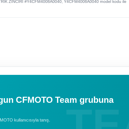
TRIK ZINCIRI #Y4CFM4008A0040, Y4CFM4008A0040 model kodu ile
uygun CFMOTO Team grubuna
FMOTO kullanıcısıyla tanış.