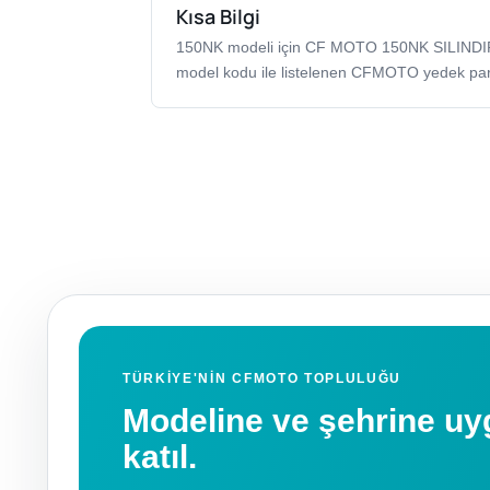
Kısa Bilgi
150NK modeli için CF MOTO 150NK SILI
model kodu ile listelenen CFMOTO yedek par
TÜRKIYE'NIN CFMOTO TOPLULUĞU
Modeline ve şehrine 
katıl.