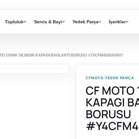
Topluluk
Servis & Bayi
Yedek Parça
İçerikler
TO 150NK SILINDIR KAPAGI BAGLANTI BORUSU #Y4CFM4008A0007
CFMOTO YEDEK PARÇA
CF MOTO 
KAPAGI B
BORUSU
#Y4CFM4