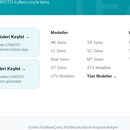
FMOTO kullanıcısıyla tanış.
Modeller
isleri Keşfet →
NK Serisi
SR Serisi
deki CFMOTO
lerine hızlıca ulaş.
CL Serisi
SC Serisi
Dual Serisi
MT Serisi
GT Serisi
ATV Modelleri
leri Keşfet →
UTV Modelleri
Tüm Modeller →
indeki CFMOTO
rini görüntüle.
Gizlilik Politikası
Çerez Politikası
Kullanım Koşulları
İletişim