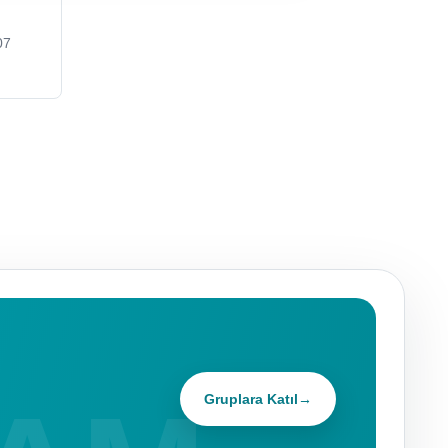
07
Gruplara Katıl
→