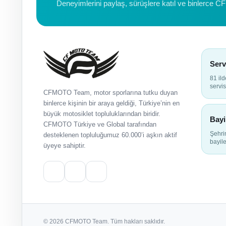
Deneyimlerini paylaş, sürüşlere katıl ve binlerce C
Serv
81 il
servis
CFMOTO Team, motor sporlarına tutku duyan
binlerce kişinin bir araya geldiği, Türkiye’nin en
büyük motosiklet topluluklarından biridir.
Bayi
CFMOTO Türkiye ve Global tarafından
Şehr
desteklenen topluluğumuz 60.000’i aşkın aktif
bayile
üyeye sahiptir.
© 2026 CFMOTO Team. Tüm hakları saklıdır.