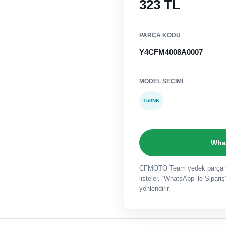
323 TL
PARÇA KODU
Y4CFM4008A0007
MODEL SEÇIMI
150NK
What
CFMOTO Team yedek parça sat
listeler. “WhatsApp ile Sipariş”
yönlendirir.