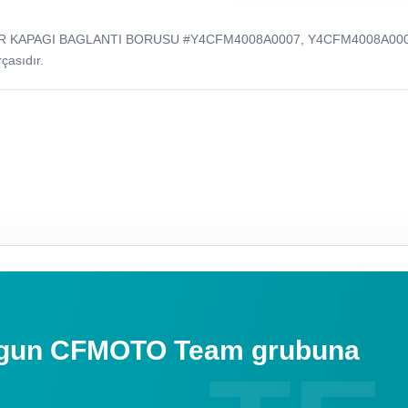
NDIR KAPAGI BAGLANTI BORUSU #Y4CFM4008A0007, Y4CFM4008A00
çasıdır.
uygun CFMOTO Team grubuna