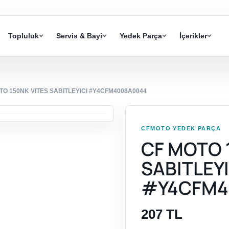
Topluluk
Servis & Bayi
Yedek Parça
İçerikler
TO 150NK VITES SABITLEYICI #Y4CFM4008A0044
CFMOTO YEDEK PARÇA
CF MOTO 
SABITLEYI
#Y4CFM4
207 TL