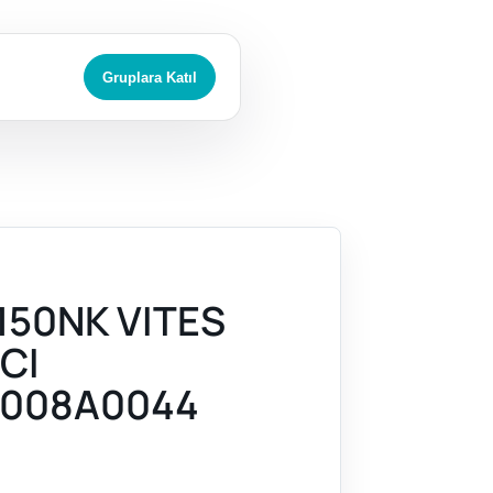
Gruplara Katıl
150NK VITES
CI
008A0044