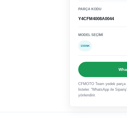
PARÇA KODU
Y4CFM4008A0044
MODEL SEÇIMI
150NK
What
CFMOTO Team yedek parça sat
listeler. “WhatsApp ile Sipariş”
yönlendirir.