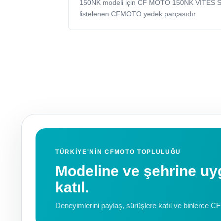
150NK modeli için CF MOTO 150NK VITES 
listelenen CFMOTO yedek parçasıdır.
TÜRKIYE'NIN CFMOTO TOPLULUĞU
Modeline ve şehrine 
katıl.
Deneyimlerini paylaş, sürüşlere katıl ve binlerce C