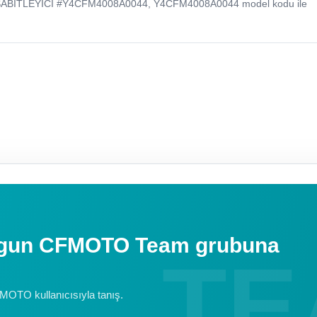
SABITLEYICI #Y4CFM4008A0044, Y4CFM4008A0044 model kodu ile
uygun CFMOTO Team grubuna
FMOTO kullanıcısıyla tanış.