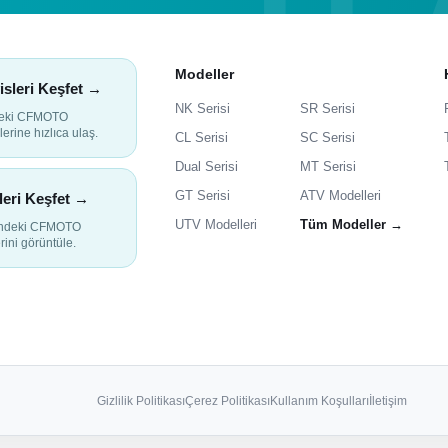
Modeller
isleri Keşfet →
NK Serisi
SR Serisi
deki CFMOTO
lerine hızlıca ulaş.
CL Serisi
SC Serisi
Dual Serisi
MT Serisi
GT Serisi
ATV Modelleri
leri Keşfet →
UTV Modelleri
Tüm Modeller →
indeki CFMOTO
rini görüntüle.
Gizlilik Politikası
Çerez Politikası
Kullanım Koşulları
İletişim