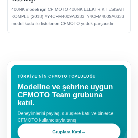
400NK modeli için CF MOTO 400NK ELEKTRIK TESISATI
KOMPLE (2018) #Y4CFM4009A0333, Y4CFM4009A0333
model kodu ile listelenen CFMOTO yedek parçasıdır.
TÜRKIYE'NIN CFMOTO TOPLULUĞU
Modeline ve şehrine uygun
CFMOTO Team grubuna
katıl.
Deneyimlerini paylaş, sürüşlere katıl ve binlerce
CFMOTO kullanıcısıyla tanış.
Gruplara Katıl
→