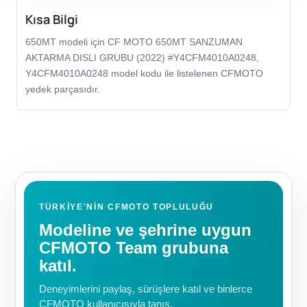
Kısa Bilgi
650MT modeli için CF MOTO 650MT SANZUMAN
AKTARMA DISLI GRUBU (2022) #Y4CFM4010A0248,
Y4CFM4010A0248 model kodu ile listelenen CFMOTO
yedek parçasıdır.
TÜRKIYE'NIN CFMOTO TOPLULUĞU
Modeline ve şehrine uygun
CFMOTO Team grubuna
katıl.
Deneyimlerini paylaş, sürüşlere katıl ve binlerce
CFMOTO kullanıcısıyla tanış.