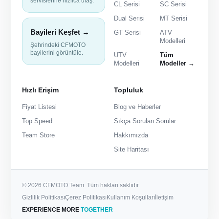
servislerine hızlıca ulaş.
CL Serisi
SC Serisi
Dual Serisi
MT Serisi
Bayileri Keşfet →
GT Serisi
ATV
Modelleri
Şehrindeki CFMOTO
bayilerini görüntüle.
UTV
Tüm
Modelleri
Modeller →
Hızlı Erişim
Topluluk
Fiyat Listesi
Blog ve Haberler
Top Speed
Sıkça Sorulan Sorular
Team Store
Hakkımızda
Site Haritası
© 2026 CFMOTO Team. Tüm hakları saklıdır.
Gizlilik Politikası
Çerez Politikası
Kullanım Koşulları
İletişim
EXPERIENCE MORE
TOGETHER