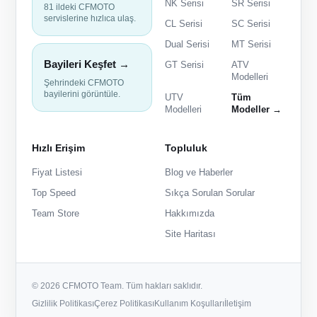
NK Serisi
SR Serisi
81 ildeki CFMOTO
servislerine hızlıca ulaş.
CL Serisi
SC Serisi
Dual Serisi
MT Serisi
Bayileri Keşfet →
GT Serisi
ATV
Modelleri
Şehrindeki CFMOTO
bayilerini görüntüle.
UTV
Tüm
Modelleri
Modeller →
Hızlı Erişim
Topluluk
Fiyat Listesi
Blog ve Haberler
Top Speed
Sıkça Sorulan Sorular
Team Store
Hakkımızda
Site Haritası
© 2026 CFMOTO Team. Tüm hakları saklıdır.
Gizlilik Politikası
Çerez Politikası
Kullanım Koşulları
İletişim