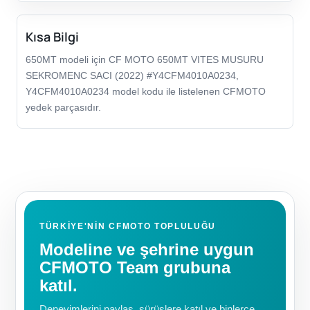
Kısa Bilgi
650MT modeli için CF MOTO 650MT VITES MUSURU
SEKROMENC SACI (2022) #Y4CFM4010A0234,
Y4CFM4010A0234 model kodu ile listelenen CFMOTO
yedek parçasıdır.
TÜRKIYE'NIN CFMOTO TOPLULUĞU
Modeline ve şehrine uygun
CFMOTO Team grubuna
katıl.
Deneyimlerini paylaş, sürüşlere katıl ve binlerce