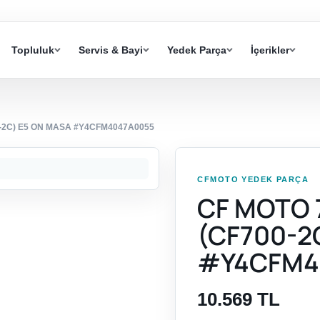
Topluluk
Servis & Bayi
Yedek Parça
İçerikler
-2C) E5 ON MASA #Y4CFM4047A0055
CFMOTO YEDEK PARÇA
CF MOTO 
(CF700-2
#Y4CFM4
10.569 TL