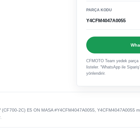
PARÇA KODU
Y4CFM4047A0055
What
CFMOTO Team yedek parça sat
listeler. “WhatsApp ile Sipariş”
yönlendirir.
V (CF700-2C) E5 ON MASA #Y4CFM4047A0055, Y4CFM4047A0055 m
.