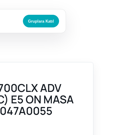
Gruplara Katıl
700CLX ADV
C) E5 ON MASA
047A0055