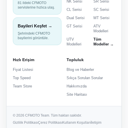
NK Serisi
SR Serisi
81 ildeki CFMOTO
servislerine hızlıca ulaş.
CL Serisi
SC Serisi
Dual Serisi
MT Serisi
Bayileri Keşfet →
GT Serisi
ATV
Modelleri
Şehrindeki CFMOTO
bayilerini görüntüle.
UTV
Tüm
Modelleri
Modeller →
Hızlı Erişim
Topluluk
Fiyat Listesi
Blog ve Haberler
Top Speed
Sıkça Sorulan Sorular
Team Store
Hakkımızda
Site Haritası
© 2026 CFMOTO Team. Tüm hakları saklıdır.
Gizlilik Politikası
Çerez Politikası
Kullanım Koşulları
İletişim