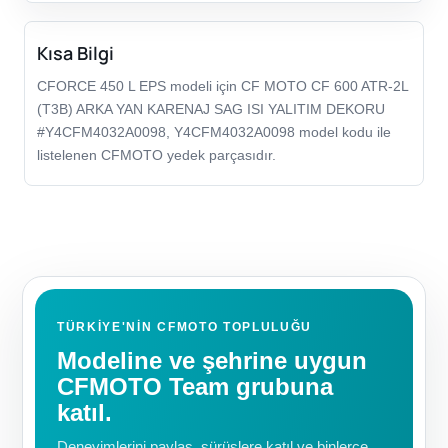
Kısa Bilgi
CFORCE 450 L EPS modeli için CF MOTO CF 600 ATR-2L
(T3B) ARKA YAN KARENAJ SAG ISI YALITIM DEKORU
#Y4CFM4032A0098, Y4CFM4032A0098 model kodu ile
listelenen CFMOTO yedek parçasıdır.
TÜRKIYE'NIN CFMOTO TOPLULUĞU
Modeline ve şehrine uygun
CFMOTO Team grubuna
katıl.
Deneyimlerini paylaş, sürüşlere katıl ve binlerce