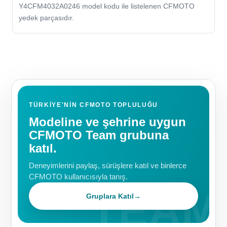
Y4CFM4032A0246 model kodu ile listelenen CFMOTO
yedek parçasıdır.
TÜRKIYE'NIN CFMOTO TOPLULUĞU
Modeline ve şehrine uygun
CFMOTO Team grubuna
katıl.
Deneyimlerini paylaş, sürüşlere katıl ve binlerce
CFMOTO kullanıcısıyla tanış.
Gruplara Katıl
→