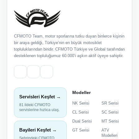
CFMOTO Team, motor sporlarına tutku duyan binlerce kişinin
bir araya geldiği, Türkiye’nin en büyük motosiklet
topluluklarından biridir. CFMOTO Türkiye ve Global tarafından
desteklenen topluluğumuz 60.000’i aşkın aktif üyeye sahiptir.
Modeller
Servisleri Keşfet →
NK Serisi
SR Serisi
81 ildeki CFMOTO
servislerine hızlıca ulaş.
CL Serisi
SC Serisi
Dual Serisi
MT Serisi
Bayileri Keşfet →
GT Serisi
ATV
Modelleri
Şehrindeki CFMOTO