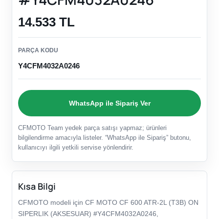
14.533 TL
PARÇA KODU
Y4CFM4032A0246
WhatsApp ile Sipariş Ver
CFMOTO Team yedek parça satışı yapmaz; ürünleri
bilgilendirme amacıyla listeler. “WhatsApp ile Sipariş” butonu,
kullanıcıyı ilgili yetkili servise yönlendirir.
Kısa Bilgi
CFMOTO modeli için CF MOTO CF 600 ATR-2L (T3B) ON
SIPERLIK (AKSESUAR) #Y4CFM4032A0246,