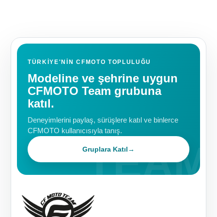
TÜRKIYE'NIN CFMOTO TOPLULUĞU
Modeline ve şehrine uygun
CFMOTO Team grubuna
katıl.
Deneyimlerini paylaş, sürüşlere katıl ve binlerce
CFMOTO kullanıcısıyla tanış.
Gruplara Katıl
→