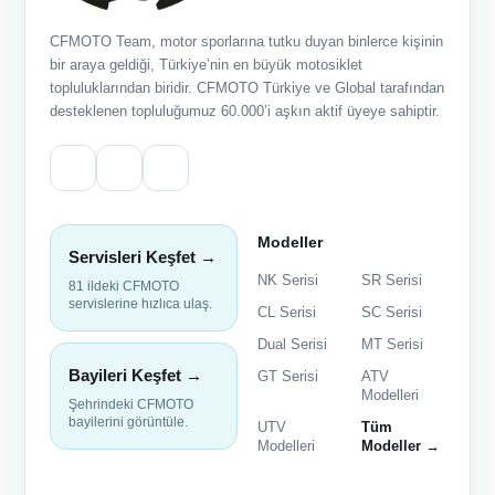
CFMOTO Team, motor sporlarına tutku duyan binlerce kişinin
bir araya geldiği, Türkiye’nin en büyük motosiklet
topluluklarından biridir. CFMOTO Türkiye ve Global tarafından
desteklenen topluluğumuz 60.000’i aşkın aktif üyeye sahiptir.
Modeller
Servisleri Keşfet →
NK Serisi
SR Serisi
81 ildeki CFMOTO
servislerine hızlıca ulaş.
CL Serisi
SC Serisi
Dual Serisi
MT Serisi
Bayileri Keşfet →
GT Serisi
ATV
Modelleri
Şehrindeki CFMOTO
bayilerini görüntüle.
UTV
Tüm
Modelleri
Modeller →