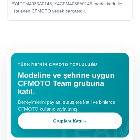
#Y4CFM4036A0145, Y4CFM4036A0145 model kodu ile
listelenen CFMOTO yedek parçasıdır.
TÜRKIYE'NIN CFMOTO TOPLULUĞU
Modeline ve şehrine uygun
CFMOTO Team grubuna
katıl.
Deneyimlerini paylaş, sürüşlere katıl ve binlerce
CFMOTO kullanıcısıyla tanış.
Gruplara Katıl
→