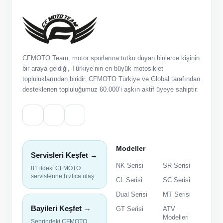
CFMOTO Team, motor sporlarına tutku duyan binlerce kişinin
bir araya geldiği, Türkiye’nin en büyük motosiklet
topluluklarından biridir. CFMOTO Türkiye ve Global tarafından
desteklenen topluluğumuz 60.000’i aşkın aktif üyeye sahiptir.
Modeller
Servisleri Keşfet →
NK Serisi
SR Serisi
81 ildeki CFMOTO
servislerine hızlıca ulaş.
CL Serisi
SC Serisi
Dual Serisi
MT Serisi
Bayileri Keşfet →
GT Serisi
ATV
Modelleri
Şehrindeki CFMOTO