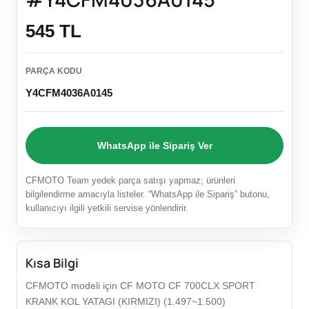
545 TL
PARÇA KODU
Y4CFM4036A0145
WhatsApp ile Sipariş Ver
CFMOTO Team yedek parça satışı yapmaz; ürünleri
bilgilendirme amacıyla listeler. “WhatsApp ile Sipariş” butonu,
kullanıcıyı ilgili yetkili servise yönlendirir.
Kısa Bilgi
CFMOTO modeli için CF MOTO CF 700CLX SPORT
KRANK KOL YATAGI (KIRMIZI) (1.497~1.500)