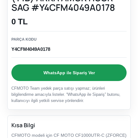
SAG #Y4CFM4049A0178
0 TL
PARÇA KODU
Y4CFM4049A0178
WhatsApp ile Sipariş Ver
CFMOTO Team yedek parça satışı yapmaz; ürünleri
bilgilendirme amacıyla listeler. “WhatsApp ile Sipariş” butonu,
kullanıcıyı ilgili yetkili servise yönlendirir.
Kısa Bilgi
CFMOTO modeli için CF MOTO CF1000UTR-C (ZFORCE)