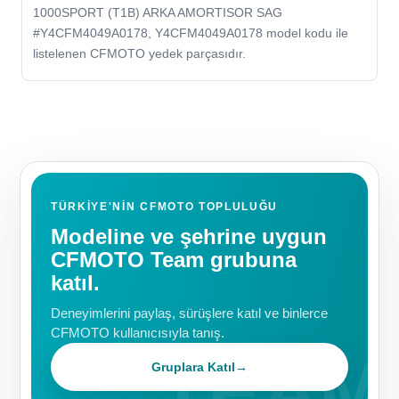
1000SPORT (T1B) ARKA AMORTISOR SAG
#Y4CFM4049A0178, Y4CFM4049A0178 model kodu ile
listelenen CFMOTO yedek parçasıdır.
TÜRKIYE'NIN CFMOTO TOPLULUĞU
Modeline ve şehrine uygun
CFMOTO Team grubuna
katıl.
Deneyimlerini paylaş, sürüşlere katıl ve binlerce
CFMOTO kullanıcısıyla tanış.
Gruplara Katıl
→