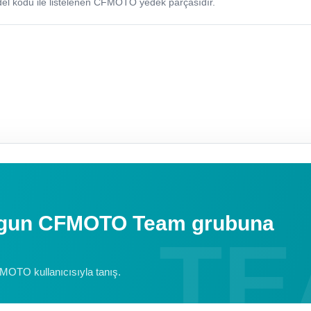
odu ile listelenen CFMOTO yedek parçasıdır.
uygun CFMOTO Team grubuna
FMOTO kullanıcısıyla tanış.