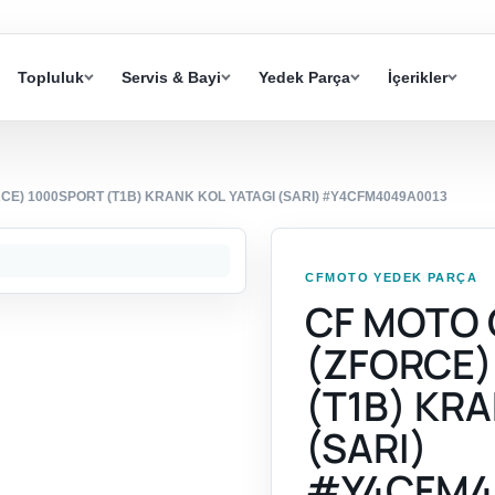
Topluluk
Servis & Bayi
Yedek Parça
İçerikler
CE) 1000SPORT (T1B) KRANK KOL YATAGI (SARI) #Y4CFM4049A0013
CFMOTO YEDEK PARÇA
CF MOTO 
(ZFORCE)
(T1B) KRA
(SARI)
#Y4CFM4