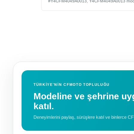
#Y4CFM4049A0013, Y4CFM4049A0013 model k
TÜRKIYE'NIN CFMOTO TOPLULUĞU
Modeline ve şehrine 
katıl.
Deneyimlerini paylaş, sürüşlere katıl ve binlerce C