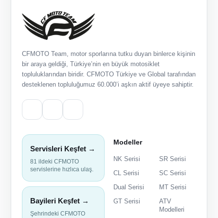
CFMOTO Team, motor sporlarına tutku duyan binlerce kişinin
bir araya geldiği, Türkiye’nin en büyük motosiklet
topluluklarından biridir. CFMOTO Türkiye ve Global tarafından
desteklenen topluluğumuz 60.000’i aşkın aktif üyeye sahiptir.
Modeller
Servisleri Keşfet →
NK Serisi
SR Serisi
81 ildeki CFMOTO
servislerine hızlıca ulaş.
CL Serisi
SC Serisi
Dual Serisi
MT Serisi
Bayileri Keşfet →
GT Serisi
ATV
Modelleri
Şehrindeki CFMOTO