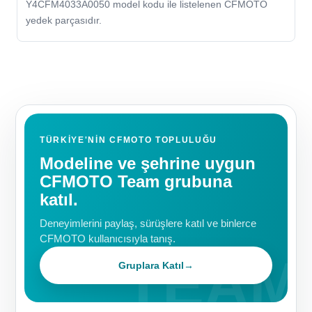
Y4CFM4033A0050 model kodu ile listelenen CFMOTO
yedek parçasıdır.
TÜRKIYE'NIN CFMOTO TOPLULUĞU
Modeline ve şehrine uygun
CFMOTO Team grubuna
katıl.
Deneyimlerini paylaş, sürüşlere katıl ve binlerce
CFMOTO kullanıcısıyla tanış.
Gruplara Katıl
→