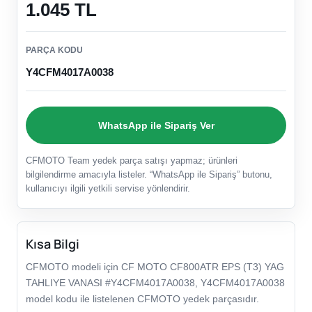
1.045 TL
PARÇA KODU
Y4CFM4017A0038
WhatsApp ile Sipariş Ver
CFMOTO Team yedek parça satışı yapmaz; ürünleri
bilgilendirme amacıyla listeler. “WhatsApp ile Sipariş” butonu,
kullanıcıyı ilgili yetkili servise yönlendirir.
Kısa Bilgi
CFMOTO modeli için CF MOTO CF800ATR EPS (T3) YAG
TAHLIYE VANASI #Y4CFM4017A0038, Y4CFM4017A0038
model kodu ile listelenen CFMOTO yedek parçasıdır.