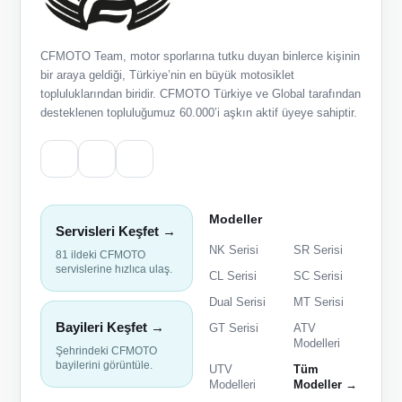
CFMOTO Team, motor sporlarına tutku duyan binlerce kişinin
bir araya geldiği, Türkiye’nin en büyük motosiklet
topluluklarından biridir. CFMOTO Türkiye ve Global tarafından
desteklenen topluluğumuz 60.000’i aşkın aktif üyeye sahiptir.
Modeller
Servisleri Keşfet →
NK Serisi
SR Serisi
81 ildeki CFMOTO
servislerine hızlıca ulaş.
CL Serisi
SC Serisi
Dual Serisi
MT Serisi
Bayileri Keşfet →
GT Serisi
ATV
Modelleri
Şehrindeki CFMOTO
bayilerini görüntüle.
UTV
Tüm
Modelleri
Modeller →