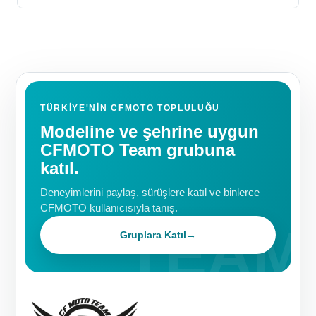
TÜRKIYE'NIN CFMOTO TOPLULUĞU
Modeline ve şehrine uygun
CFMOTO Team grubuna
katıl.
Deneyimlerini paylaş, sürüşlere katıl ve binlerce
CFMOTO kullanıcısıyla tanış.
Gruplara Katıl
→