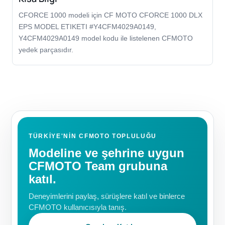
CFORCE 1000 modeli için CF MOTO CFORCE 1000 DLX
EPS MODEL ETIKETI #Y4CFM4029A0149,
Y4CFM4029A0149 model kodu ile listelenen CFMOTO
yedek parçasıdır.
TÜRKIYE'NIN CFMOTO TOPLULUĞU
Modeline ve şehrine uygun
CFMOTO Team grubuna
katıl.
Deneyimlerini paylaş, sürüşlere katıl ve binlerce
CFMOTO kullanıcısıyla tanış.