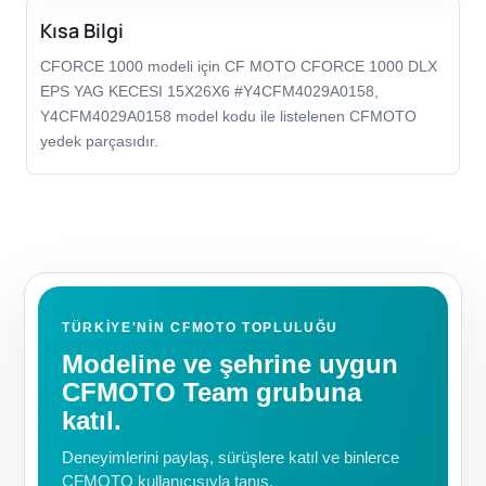
Kısa Bilgi
CFORCE 1000 modeli için CF MOTO CFORCE 1000 DLX
EPS YAG KECESI 15X26X6 #Y4CFM4029A0158,
Y4CFM4029A0158 model kodu ile listelenen CFMOTO
yedek parçasıdır.
TÜRKIYE'NIN CFMOTO TOPLULUĞU
Modeline ve şehrine uygun
CFMOTO Team grubuna
katıl.
Deneyimlerini paylaş, sürüşlere katıl ve binlerce
CFMOTO kullanıcısıyla tanış.