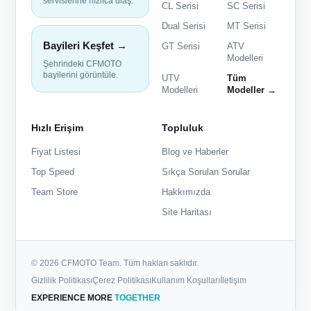
servislerine hızlıca ulaş.
CL Serisi
SC Serisi
Dual Serisi
MT Serisi
Bayileri Keşfet →
GT Serisi
ATV
Modelleri
Şehrindeki CFMOTO
bayilerini görüntüle.
UTV
Tüm
Modelleri
Modeller →
Hızlı Erişim
Topluluk
Fiyat Listesi
Blog ve Haberler
Top Speed
Sıkça Sorulan Sorular
Team Store
Hakkımızda
Site Haritası
© 2026 CFMOTO Team. Tüm hakları saklıdır.
Gizlilik Politikası
Çerez Politikası
Kullanım Koşulları
İletişim
EXPERIENCE MORE
TOGETHER