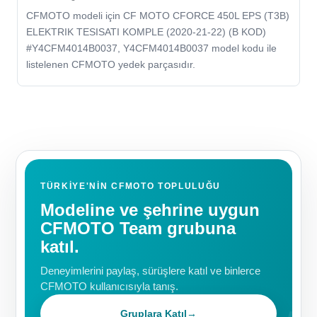
CFMOTO modeli için CF MOTO CFORCE 450L EPS (T3B)
ELEKTRIK TESISATI KOMPLE (2020-21-22) (B KOD)
#Y4CFM4014B0037, Y4CFM4014B0037 model kodu ile
listelenen CFMOTO yedek parçasıdır.
TÜRKIYE'NIN CFMOTO TOPLULUĞU
Modeline ve şehrine uygun
CFMOTO Team grubuna
katıl.
Deneyimlerini paylaş, sürüşlere katıl ve binlerce
CFMOTO kullanıcısıyla tanış.
Gruplara Katıl
→