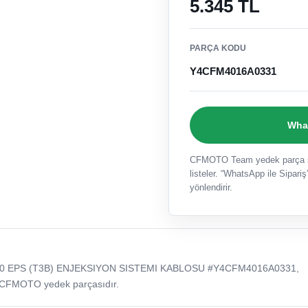
5.345 TL
PARÇA KODU
Y4CFM4016A0331
What
CFMOTO Team yedek parça sat
listeler. “WhatsApp ile Sipariş”
yönlendirir.
0 EPS (T3B) ENJEKSIYON SISTEMI KABLOSU #Y4CFM4016A0331,
 CFMOTO yedek parçasıdır.