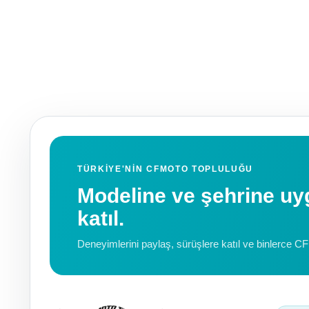
TÜRKIYE'NIN CFMOTO TOPLULUĞU
Modeline ve şehrine 
katıl.
Deneyimlerini paylaş, sürüşlere katıl ve binlerce C