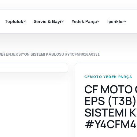
Topluluk
Servis & Bayi
Yedek Parça
İçerikler
T3B) ENJEKSIYON SISTEMI KABLOSU #Y4CFM4016A0331
CFMOTO YEDEK PARÇA
CF MOTO 
EPS (T3B
SISTEMI 
#Y4CFM4