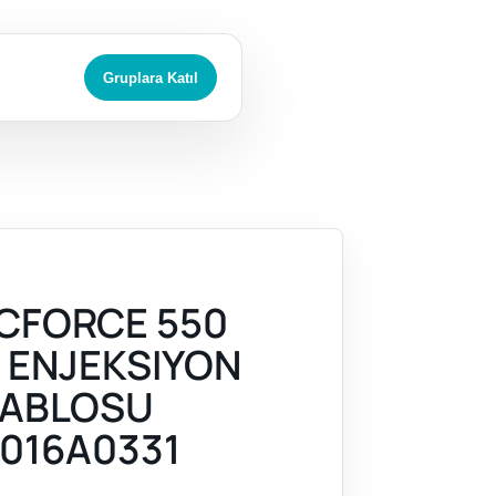
Gruplara Katıl
CFORCE 550
) ENJEKSIYON
KABLOSU
016A0331