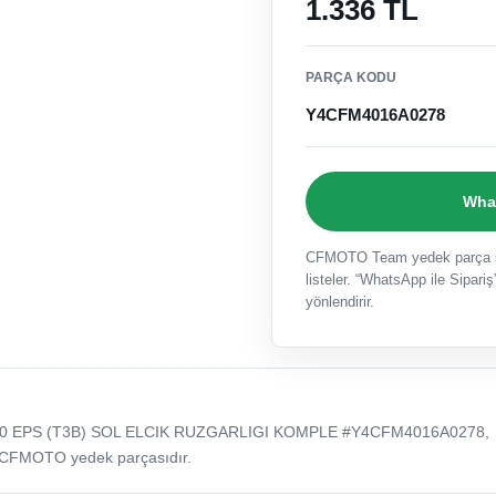
1.336 TL
PARÇA KODU
Y4CFM4016A0278
What
CFMOTO Team yedek parça sat
listeler. “WhatsApp ile Sipariş”
yönlendirir.
0 EPS (T3B) SOL ELCIK RUZGARLIGI KOMPLE #Y4CFM4016A0278,
 CFMOTO yedek parçasıdır.