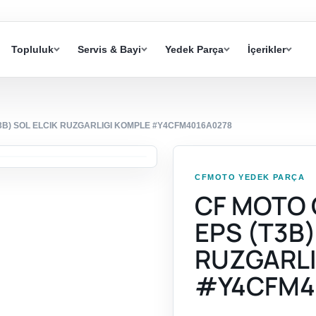
Topluluk
Servis & Bayi
Yedek Parça
İçerikler
3B) SOL ELCIK RUZGARLIGI KOMPLE #Y4CFM4016A0278
CFMOTO YEDEK PARÇA
CF MOTO 
EPS (T3B)
RUZGARLI
#Y4CFM4