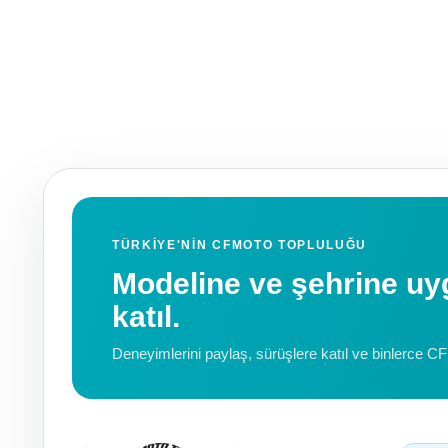
TÜRKIYE'NIN CFMOTO TOPLULUĞU
Modeline ve şehrine 
katıl.
Deneyimlerini paylaş, sürüşlere katıl ve binlerce C