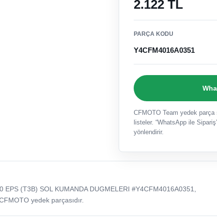
2.122 TL
PARÇA KODU
Y4CFM4016A0351
What
CFMOTO Team yedek parça sat
listeler. “WhatsApp ile Sipariş”
yönlendirir.
50 EPS (T3B) SOL KUMANDA DUGMELERI #Y4CFM4016A0351,
 CFMOTO yedek parçasıdır.