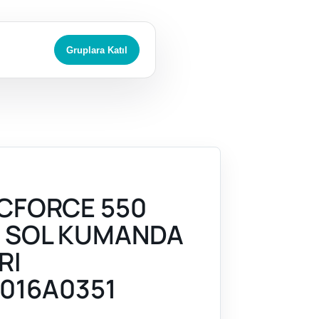
Gruplara Katıl
CFORCE 550
) SOL KUMANDA
RI
016A0351