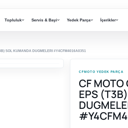
Topluluk
Servis & Bayi
Yedek Parça
İçerikler
T3B) SOL KUMANDA DUGMELERI #Y4CFM4016A0351
CFMOTO YEDEK PARÇA
CF MOTO 
EPS (T3B
DUGMELE
#Y4CFM4