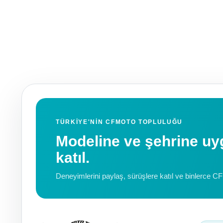
TÜRKIYE'NIN CFMOTO TOPLULUĞU
Modeline ve şehrine 
katıl.
Deneyimlerini paylaş, sürüşlere katıl ve binlerce C