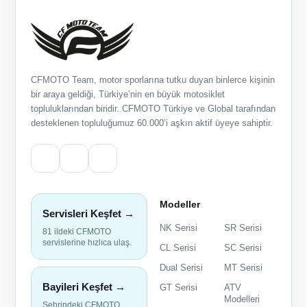
CFMOTO Team, motor sporlarına tutku duyan binlerce kişinin
bir araya geldiği, Türkiye’nin en büyük motosiklet
topluluklarından biridir. CFMOTO Türkiye ve Global tarafından
desteklenen topluluğumuz 60.000’i aşkın aktif üyeye sahiptir.
Modeller
Servisleri Keşfet →
NK Serisi
SR Serisi
81 ildeki CFMOTO
servislerine hızlıca ulaş.
CL Serisi
SC Serisi
Dual Serisi
MT Serisi
Bayileri Keşfet →
GT Serisi
ATV
Modelleri
Şehrindeki CFMOTO