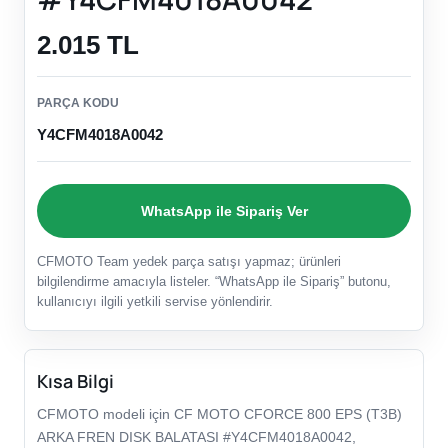
2.015 TL
PARÇA KODU
Y4CFM4018A0042
WhatsApp ile Sipariş Ver
CFMOTO Team yedek parça satışı yapmaz; ürünleri
bilgilendirme amacıyla listeler. “WhatsApp ile Sipariş” butonu,
kullanıcıyı ilgili yetkili servise yönlendirir.
Kısa Bilgi
CFMOTO modeli için CF MOTO CFORCE 800 EPS (T3B)
ARKA FREN DISK BALATASI #Y4CFM4018A0042,