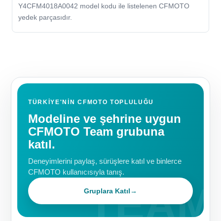
Y4CFM4018A0042 model kodu ile listelenen CFMOTO
yedek parçasıdır.
TÜRKIYE'NIN CFMOTO TOPLULUĞU
Modeline ve şehrine uygun
CFMOTO Team grubuna
katıl.
Deneyimlerini paylaş, sürüşlere katıl ve binlerce
CFMOTO kullanıcısıyla tanış.
Gruplara Katıl
→