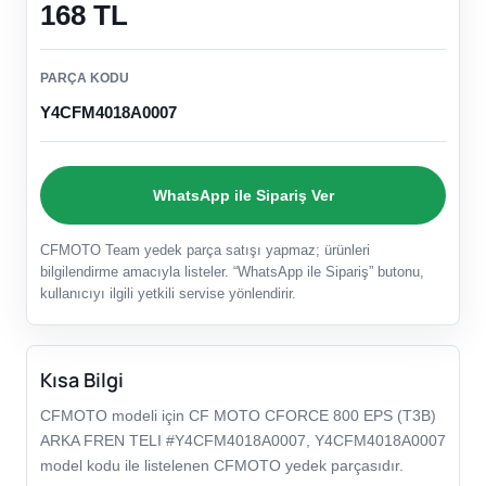
168 TL
PARÇA KODU
Y4CFM4018A0007
WhatsApp ile Sipariş Ver
CFMOTO Team yedek parça satışı yapmaz; ürünleri
bilgilendirme amacıyla listeler. “WhatsApp ile Sipariş” butonu,
kullanıcıyı ilgili yetkili servise yönlendirir.
Kısa Bilgi
CFMOTO modeli için CF MOTO CFORCE 800 EPS (T3B)
ARKA FREN TELI #Y4CFM4018A0007, Y4CFM4018A0007
model kodu ile listelenen CFMOTO yedek parçasıdır.