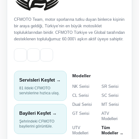
CFMOTO Team, motor sporlarına tutku duyan binlerce kişinin
bir araya geldiği, Türkiye’nin en büyük motosiklet
topluluklarından biridir. CFMOTO Türkiye ve Global tarafından
desteklenen topluluğumuz 60.000’i aşkın aktif üyeye sahiptir.
Modeller
Servisleri Keşfet →
NK Serisi
SR Serisi
81 ildeki CFMOTO
servislerine hızlıca ulaş.
CL Serisi
SC Serisi
Dual Serisi
MT Serisi
Bayileri Keşfet →
GT Serisi
ATV
Modelleri
Şehrindeki CFMOTO
bayilerini görüntüle.
UTV
Tüm
Modelleri
Modeller →