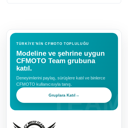
TÜRKIYE'NIN CFMOTO TOPLULUĞU
Modeline ve şehrine uygun
CFMOTO Team grubuna
katıl.
Deneyimlerini paylaş, sürüşlere katıl ve binlerce
CFMOTO kullanıcısıyla tanış.
Gruplara Katıl
→