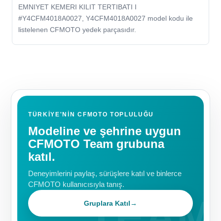
EMNIYET KEMERI KILIT TERTIBATI I
#Y4CFM4018A0027, Y4CFM4018A0027 model kodu ile
listelenen CFMOTO yedek parçasıdır.
TÜRKIYE'NIN CFMOTO TOPLULUĞU
Modeline ve şehrine uygun
CFMOTO Team grubuna
katıl.
Deneyimlerini paylaş, sürüşlere katıl ve binlerce
CFMOTO kullanıcısıyla tanış.
Gruplara Katıl
→