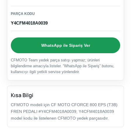
PARÇA KODU
Y4CFM4018A0039
WhatsApp ile Sipariş Ver
CFMOTO Team yedek parça satışı yapmaz; ürünleri
bilgilendirme amacıyla listeler. “WhatsApp ile Sipariş” butonu,
kullanıcıyı ilgili yetkili servise yönlendirir.
Kısa Bilgi
CFMOTO modeli için CF MOTO CFORCE 800 EPS (T3B)
FREN PEDALI #Y4CFM4018A0039, Y4CFM4018A0039
model kodu ile listelenen CFMOTO yedek parçasıdır.