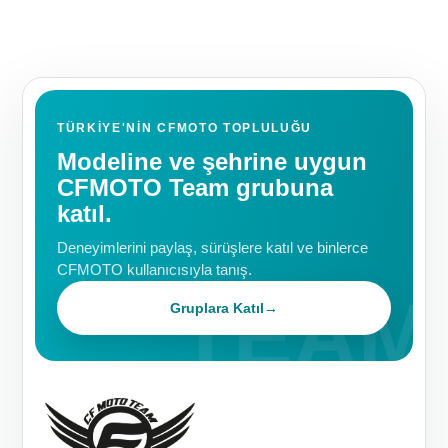
TÜRKIYE'NIN CFMOTO TOPLULUĞU
Modeline ve şehrine uygun
CFMOTO Team grubuna
katıl.
Deneyimlerini paylaş, sürüşlere katıl ve binlerce
CFMOTO kullanıcısıyla tanış.
Gruplara Katıl
→