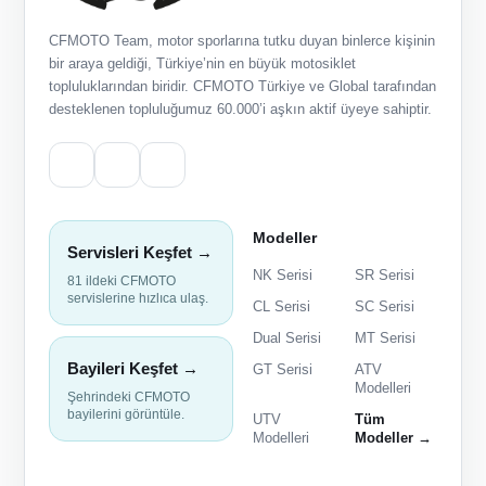
CFMOTO Team, motor sporlarına tutku duyan binlerce kişinin
bir araya geldiği, Türkiye’nin en büyük motosiklet
topluluklarından biridir. CFMOTO Türkiye ve Global tarafından
desteklenen topluluğumuz 60.000’i aşkın aktif üyeye sahiptir.
Modeller
Servisleri Keşfet →
NK Serisi
SR Serisi
81 ildeki CFMOTO
servislerine hızlıca ulaş.
CL Serisi
SC Serisi
Dual Serisi
MT Serisi
Bayileri Keşfet →
GT Serisi
ATV
Modelleri
Şehrindeki CFMOTO
bayilerini görüntüle.
UTV
Tüm
Modelleri
Modeller →