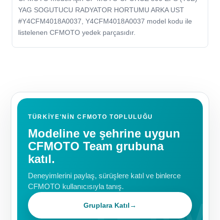
YAG SOGUTUCU RADYATOR HORTUMU ARKA UST
#Y4CFM4018A0037, Y4CFM4018A0037 model kodu ile
listelenen CFMOTO yedek parçasıdır.
TÜRKIYE'NIN CFMOTO TOPLULUĞU
Modeline ve şehrine uygun
CFMOTO Team grubuna
katıl.
Deneyimlerini paylaş, sürüşlere katıl ve binlerce
CFMOTO kullanıcısıyla tanış.
Gruplara Katıl
→