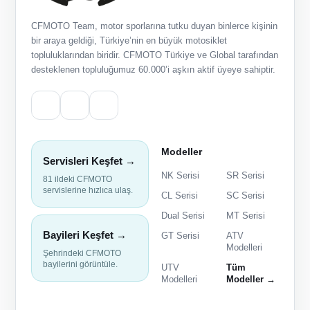
CFMOTO Team, motor sporlarına tutku duyan binlerce kişinin
bir araya geldiği, Türkiye’nin en büyük motosiklet
topluluklarından biridir. CFMOTO Türkiye ve Global tarafından
desteklenen topluluğumuz 60.000’i aşkın aktif üyeye sahiptir.
Modeller
Servisleri Keşfet →
NK Serisi
SR Serisi
81 ildeki CFMOTO
servislerine hızlıca ulaş.
CL Serisi
SC Serisi
Dual Serisi
MT Serisi
Bayileri Keşfet →
GT Serisi
ATV
Modelleri
Şehrindeki CFMOTO
bayilerini görüntüle.
UTV
Tüm
Modelleri
Modeller →