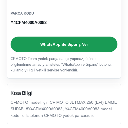
PARÇA KODU
Y4CFM4000A0083
WhatsApp ile Sipariş Ver
CFMOTO Team yedek parça satışı yapmaz; ürünleri
bilgilendirme amacıyla listeler. “WhatsApp ile Sipariş” butonu,
kullanıcıyı ilgili yetkili servise yönlendirir.
Kısa Bilgi
CFMOTO modeli için CF MOTO JETMAX 250 (EFI) EMME
SUPABI #Y4CFM4000A0083, Y4CFM4000A0083 model
kodu ile listelenen CFMOTO yedek parçasıdır.