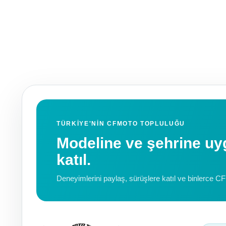
TÜRKIYE'NIN CFMOTO TOPLULUĞU
Modeline ve şehrine 
katıl.
Deneyimlerini paylaş, sürüşlere katıl ve binlerce C