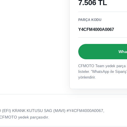
7.506 TL
PARÇA KODU
Y4CFM4000A0067
What
CFMOTO Team yedek parça sat
listeler. “WhatsApp ile Sipariş”
yönlendirir.
0 (EFI) KRANK KUTUSU SAG (MAVI) #Y4CFM4000A0067,
 CFMOTO yedek parçasıdır.