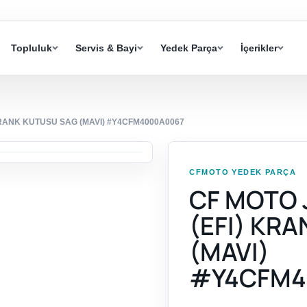
Topluluk
Servis & Bayi
Yedek Parça
İçerikler
KRANK KUTUSU SAG (MAVI) #Y4CFM4000A0067
CFMOTO YEDEK PARÇA
CF MOTO 
(EFI) KR
(MAVI)
#Y4CFM4