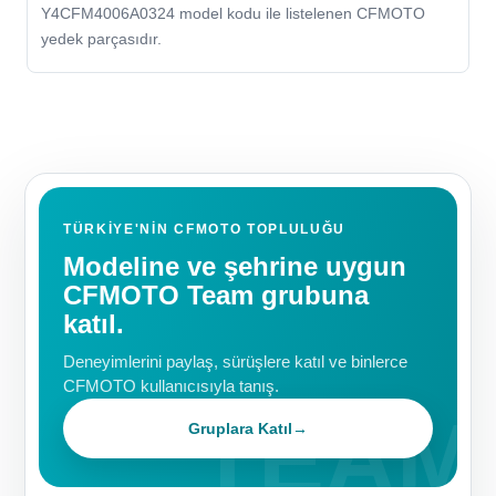
Y4CFM4006A0324 model kodu ile listelenen CFMOTO
yedek parçasıdır.
TÜRKIYE'NIN CFMOTO TOPLULUĞU
Modeline ve şehrine uygun
CFMOTO Team grubuna
katıl.
Deneyimlerini paylaş, sürüşlere katıl ve binlerce
CFMOTO kullanıcısıyla tanış.
Gruplara Katıl
→