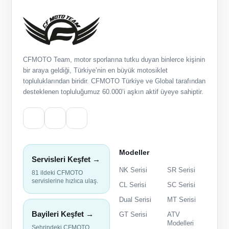
CFMOTO Team, motor sporlarına tutku duyan binlerce kişinin
bir araya geldiği, Türkiye’nin en büyük motosiklet
topluluklarından biridir. CFMOTO Türkiye ve Global tarafından
desteklenen topluluğumuz 60.000’i aşkın aktif üyeye sahiptir.
Modeller
Servisleri Keşfet →
NK Serisi
SR Serisi
81 ildeki CFMOTO
servislerine hızlıca ulaş.
CL Serisi
SC Serisi
Dual Serisi
MT Serisi
Bayileri Keşfet →
GT Serisi
ATV
Modelleri
Şehrindeki CFMOTO