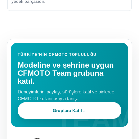
yedek parçasıdır.
TÜRKIYE'NIN CFMOTO TOPLULUĞU
Modeline ve şehrine uygun
CFMOTO Team grubuna
katıl.
Deneyimlerini paylaş, sürüşlere katıl ve binlerce
CFMOTO kullanıcısıyla tanış.
Gruplara Katıl
→