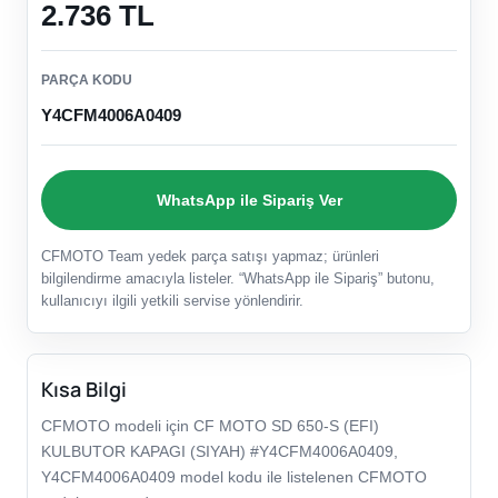
2.736 TL
PARÇA KODU
Y4CFM4006A0409
WhatsApp ile Sipariş Ver
CFMOTO Team yedek parça satışı yapmaz; ürünleri
bilgilendirme amacıyla listeler. “WhatsApp ile Sipariş” butonu,
kullanıcıyı ilgili yetkili servise yönlendirir.
Kısa Bilgi
CFMOTO modeli için CF MOTO SD 650-S (EFI)
KULBUTOR KAPAGI (SIYAH) #Y4CFM4006A0409,
Y4CFM4006A0409 model kodu ile listelenen CFMOTO