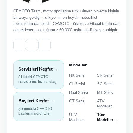
CFMOTO Team, motor sporlarına tutku duyan binlerce kişinin
bir araya geldiği, Türkiye’nin en büyük motosiklet
topluluklarından biridir. CFMOTO Türkiye ve Global tarafından
desteklenen topluluğumuz 60.000’i aşkın aktif üyeye sahiptir.
Modeller
Servisleri Keşfet →
NK Serisi
SR Serisi
81 ildeki CFMOTO
servislerine hızlıca ulaş.
CL Serisi
SC Serisi
Dual Serisi
MT Serisi
Bayileri Keşfet →
GT Serisi
ATV
Modelleri
Şehrindeki CFMOTO
bayilerini görüntüle.
UTV
Tüm
Modelleri
Modeller →