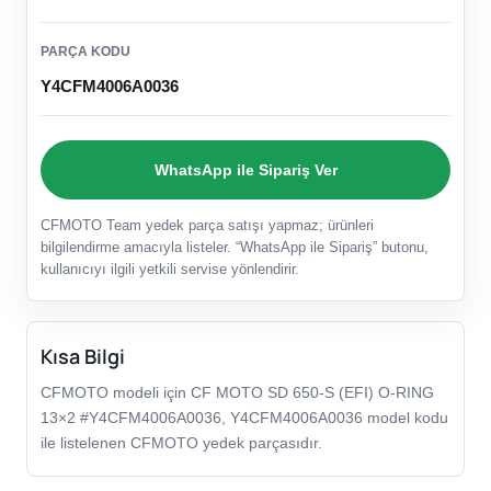
PARÇA KODU
Y4CFM4006A0036
WhatsApp ile Sipariş Ver
CFMOTO Team yedek parça satışı yapmaz; ürünleri
bilgilendirme amacıyla listeler. “WhatsApp ile Sipariş” butonu,
kullanıcıyı ilgili yetkili servise yönlendirir.
Kısa Bilgi
CFMOTO modeli için CF MOTO SD 650-S (EFI) O-RING
13×2 #Y4CFM4006A0036, Y4CFM4006A0036 model kodu
ile listelenen CFMOTO yedek parçasıdır.