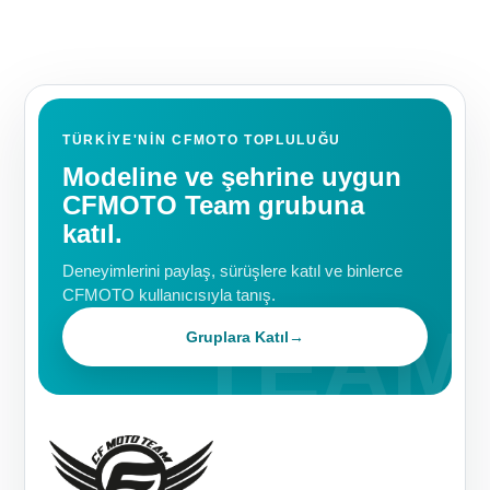
TÜRKIYE'NIN CFMOTO TOPLULUĞU
Modeline ve şehrine uygun
CFMOTO Team grubuna
katıl.
Deneyimlerini paylaş, sürüşlere katıl ve binlerce
CFMOTO kullanıcısıyla tanış.
Gruplara Katıl
→