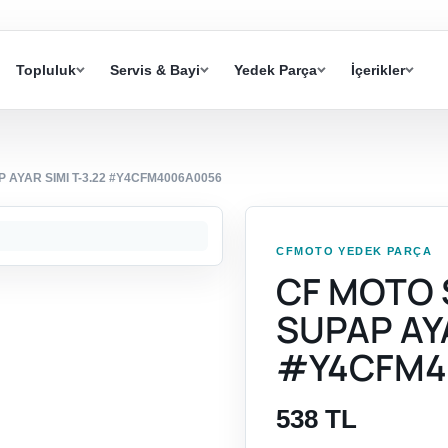
Topluluk
Servis & Bayi
Yedek Parça
İçerikler
P AYAR SIMI T-3.22 #Y4CFM4006A0056
CFMOTO YEDEK PARÇA
CF MOTO S
SUPAP AYA
#Y4CFM4
538 TL