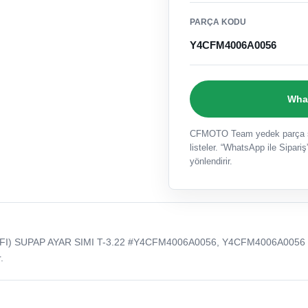
PARÇA KODU
Y4CFM4006A0056
What
CFMOTO Team yedek parça sat
listeler. “WhatsApp ile Sipariş”
yönlendirir.
EFI) SUPAP AYAR SIMI T-3.22 #Y4CFM4006A0056, Y4CFM4006A0056
.