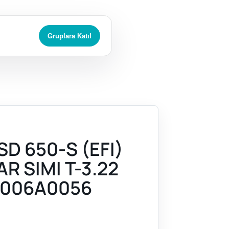
Gruplara Katıl
D 650-S (EFI)
R SIMI T-3.22
006A0056