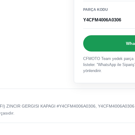
PARÇA KODU
Y4CFM4006A0306
What
CFMOTO Team yedek parça sat
listeler. “WhatsApp ile Sipariş”
yönlendirir.
EFI) ZINCIR GERGISI KAPAGI #Y4CFM4006A0306, Y4CFM4006A0306
çasıdır.