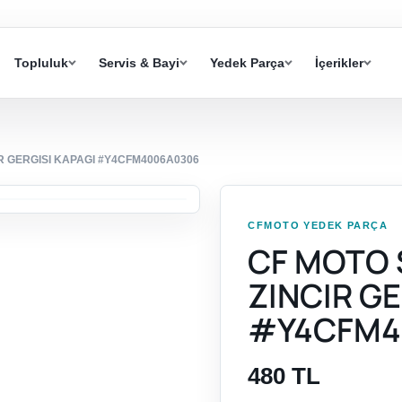
Topluluk
Servis & Bayi
Yedek Parça
İçerikler
CIR GERGISI KAPAGI #Y4CFM4006A0306
CFMOTO YEDEK PARÇA
CF MOTO S
ZINCIR GE
#Y4CFM4
480 TL