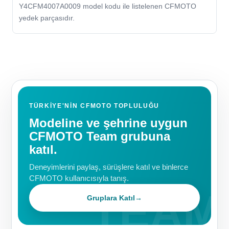
Y4CFM4007A0009 model kodu ile listelenen CFMOTO
yedek parçasıdır.
TÜRKIYE'NIN CFMOTO TOPLULUĞU
Modeline ve şehrine uygun
CFMOTO Team grubuna
katıl.
Deneyimlerini paylaş, sürüşlere katıl ve binlerce
CFMOTO kullanıcısıyla tanış.
Gruplara Katıl
→