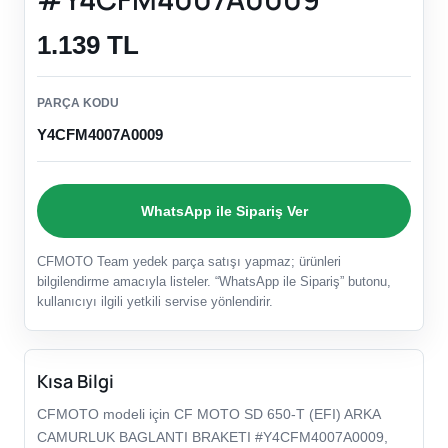
1.139 TL
PARÇA KODU
Y4CFM4007A0009
WhatsApp ile Sipariş Ver
CFMOTO Team yedek parça satışı yapmaz; ürünleri
bilgilendirme amacıyla listeler. “WhatsApp ile Sipariş” butonu,
kullanıcıyı ilgili yetkili servise yönlendirir.
Kısa Bilgi
CFMOTO modeli için CF MOTO SD 650-T (EFI) ARKA
CAMURLUK BAGLANTI BRAKETI #Y4CFM4007A0009,