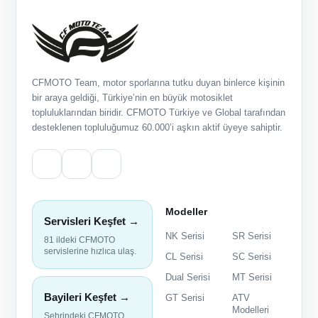
CFMOTO Team, motor sporlarına tutku duyan binlerce kişinin
bir araya geldiği, Türkiye’nin en büyük motosiklet
topluluklarından biridir. CFMOTO Türkiye ve Global tarafından
desteklenen topluluğumuz 60.000’i aşkın aktif üyeye sahiptir.
Modeller
Servisleri Keşfet →
NK Serisi
SR Serisi
81 ildeki CFMOTO
servislerine hızlıca ulaş.
CL Serisi
SC Serisi
Dual Serisi
MT Serisi
Bayileri Keşfet →
GT Serisi
ATV
Modelleri
Şehrindeki CFMOTO