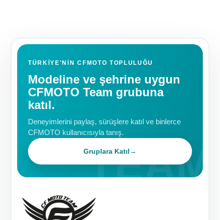
TÜRKIYE'NIN CFMOTO TOPLULUĞU
Modeline ve şehrine uygun
CFMOTO Team grubuna
katıl.
Deneyimlerini paylaş, sürüşlere katıl ve binlerce
CFMOTO kullanıcısıyla tanış.
Gruplara Katıl
→