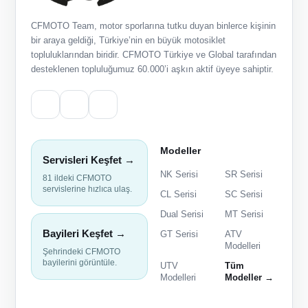
CFMOTO Team, motor sporlarına tutku duyan binlerce kişinin
bir araya geldiği, Türkiye’nin en büyük motosiklet
topluluklarından biridir. CFMOTO Türkiye ve Global tarafından
desteklenen topluluğumuz 60.000’i aşkın aktif üyeye sahiptir.
Modeller
Servisleri Keşfet →
NK Serisi
SR Serisi
81 ildeki CFMOTO
servislerine hızlıca ulaş.
CL Serisi
SC Serisi
Dual Serisi
MT Serisi
Bayileri Keşfet →
GT Serisi
ATV
Modelleri
Şehrindeki CFMOTO
bayilerini görüntüle.
UTV
Tüm
Modelleri
Modeller →