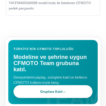
Y4CFM4003A0088 model kodu ile listelenen CFMOTO
yedek parçasıdır.
TÜRKIYE'NIN CFMOTO TOPLULUĞU
Modeline ve şehrine uygun
CFMOTO Team grubuna
katıl.
Deneyimlerini paylaş, sürüşlere katıl ve binlerce
CFMOTO kullanıcısıyla tanış.
Gruplara Katıl
→