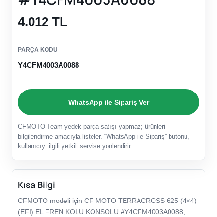
4.012 TL
PARÇA KODU
Y4CFM4003A0088
WhatsApp ile Sipariş Ver
CFMOTO Team yedek parça satışı yapmaz; ürünleri
bilgilendirme amacıyla listeler. “WhatsApp ile Sipariş” butonu,
kullanıcıyı ilgili yetkili servise yönlendirir.
Kısa Bilgi
CFMOTO modeli için CF MOTO TERRACROSS 625 (4×4)
(EFI) EL FREN KOLU KONSOLU #Y4CFM4003A0088,