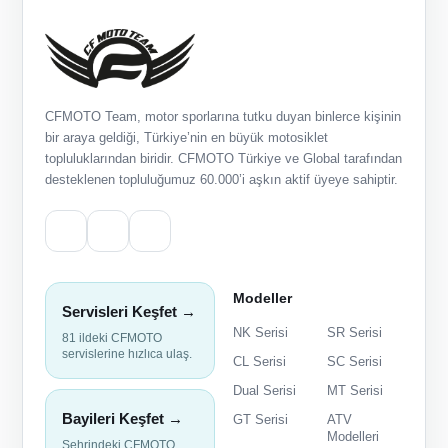
CFMOTO Team, motor sporlarına tutku duyan binlerce kişinin
bir araya geldiği, Türkiye’nin en büyük motosiklet
topluluklarından biridir. CFMOTO Türkiye ve Global tarafından
desteklenen topluluğumuz 60.000’i aşkın aktif üyeye sahiptir.
Modeller
Servisleri Keşfet →
NK Serisi
SR Serisi
81 ildeki CFMOTO
servislerine hızlıca ulaş.
CL Serisi
SC Serisi
Dual Serisi
MT Serisi
Bayileri Keşfet →
GT Serisi
ATV
Modelleri
Şehrindeki CFMOTO