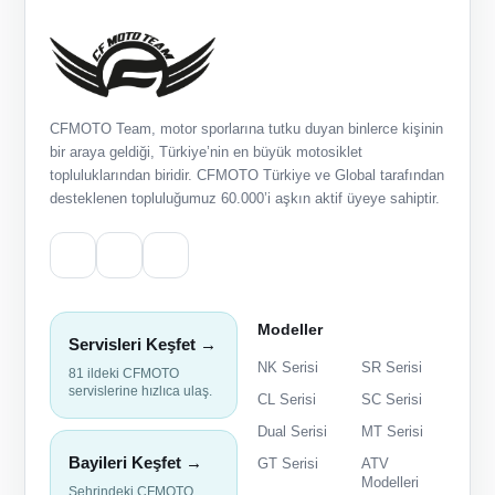
CFMOTO Team, motor sporlarına tutku duyan binlerce kişinin
bir araya geldiği, Türkiye’nin en büyük motosiklet
topluluklarından biridir. CFMOTO Türkiye ve Global tarafından
desteklenen topluluğumuz 60.000’i aşkın aktif üyeye sahiptir.
Modeller
Servisleri Keşfet →
NK Serisi
SR Serisi
81 ildeki CFMOTO
servislerine hızlıca ulaş.
CL Serisi
SC Serisi
Dual Serisi
MT Serisi
Bayileri Keşfet →
GT Serisi
ATV
Modelleri
Şehrindeki CFMOTO