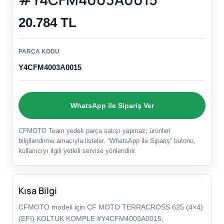
20.784 TL
PARÇA KODU
Y4CFM4003A0015
WhatsApp ile Sipariş Ver
CFMOTO Team yedek parça satışı yapmaz; ürünleri
bilgilendirme amacıyla listeler. “WhatsApp ile Sipariş” butonu,
kullanıcıyı ilgili yetkili servise yönlendirir.
Kısa Bilgi
CFMOTO modeli için CF MOTO TERRACROSS 625 (4×4)
(EFI) KOLTUK KOMPLE #Y4CFM4003A0015,