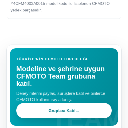
Y4CFM4003A0015 model kodu ile listelenen CFMOTO
yedek parçasıdır.
TÜRKIYE'NIN CFMOTO TOPLULUĞU
Modeline ve şehrine uygun
CFMOTO Team grubuna
katıl.
Deneyimlerini paylaş, sürüşlere katıl ve binlerce
CFMOTO kullanıcısıyla tanış.
Gruplara Katıl
→