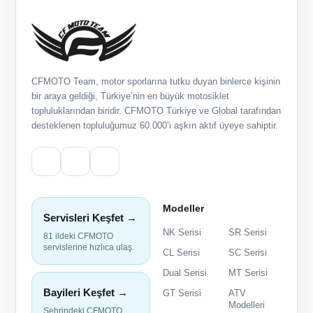
CFMOTO Team, motor sporlarına tutku duyan binlerce kişinin
bir araya geldiği, Türkiye’nin en büyük motosiklet
topluluklarından biridir. CFMOTO Türkiye ve Global tarafından
desteklenen topluluğumuz 60.000’i aşkın aktif üyeye sahiptir.
Modeller
Servisleri Keşfet →
NK Serisi
SR Serisi
81 ildeki CFMOTO
servislerine hızlıca ulaş.
CL Serisi
SC Serisi
Dual Serisi
MT Serisi
Bayileri Keşfet →
GT Serisi
ATV
Modelleri
Şehrindeki CFMOTO