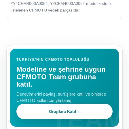
#Y4CFM4003A0084, Y4CFM4003A0084 model kodu ile
listelenen CFMOTO yedek parçasıdır.
TÜRKIYE'NIN CFMOTO TOPLULUĞU
Modeline ve şehrine uygun
CFMOTO Team grubuna
katıl.
Deneyimlerini paylaş, sürüşlere katıl ve binlerce
CFMOTO kullanıcısıyla tanış.
Gruplara Katıl
→