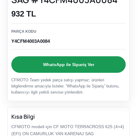
932 TL
PARÇA KODU
Y4CFM4003A0084
WhatsApp ile Sipariş Ver
CFMOTO Team yedek parça satışı yapmaz; ürünleri
bilgilendirme amacıyla listeler. “WhatsApp ile Sipariş” butonu,
kullanıcıyı ilgili yetkili servise yönlendirir.
Kısa Bilgi
CFMOTO modeli için CF MOTO TERRACROSS 625 (4×4)
(EFI) ON CAMURLUK YAN KARENAJ SAG