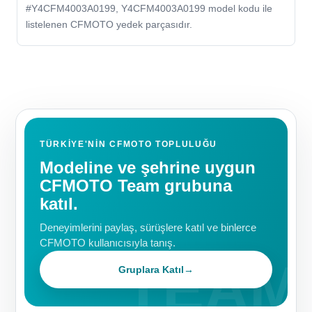
#Y4CFM4003A0199, Y4CFM4003A0199 model kodu ile
listelenen CFMOTO yedek parçasıdır.
TÜRKIYE'NIN CFMOTO TOPLULUĞU
Modeline ve şehrine uygun
CFMOTO Team grubuna
katıl.
Deneyimlerini paylaş, sürüşlere katıl ve binlerce
CFMOTO kullanıcısıyla tanış.
Gruplara Katıl
→