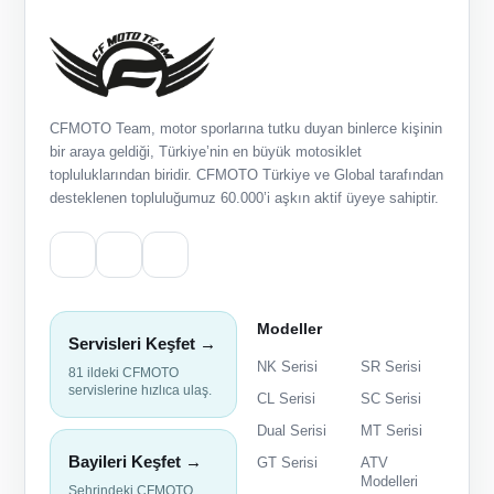
CFMOTO Team, motor sporlarına tutku duyan binlerce kişinin
bir araya geldiği, Türkiye’nin en büyük motosiklet
topluluklarından biridir. CFMOTO Türkiye ve Global tarafından
desteklenen topluluğumuz 60.000’i aşkın aktif üyeye sahiptir.
Modeller
Servisleri Keşfet →
NK Serisi
SR Serisi
81 ildeki CFMOTO
servislerine hızlıca ulaş.
CL Serisi
SC Serisi
Dual Serisi
MT Serisi
Bayileri Keşfet →
GT Serisi
ATV
Modelleri
Şehrindeki CFMOTO