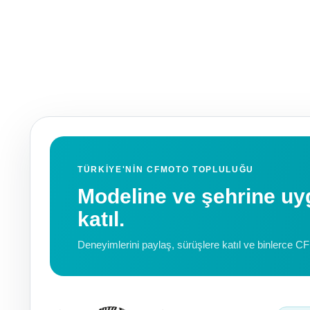
TÜRKIYE'NIN CFMOTO TOPLULUĞU
Modeline ve şehrine 
katıl.
Deneyimlerini paylaş, sürüşlere katıl ve binlerce C