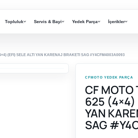
Topluluk
Servis & Bayi
Yedek Parça
İçerikler
×4) (EFI) SELE ALTI YAN KARENAJ BRAKETI SAG #Y4CFM4003A0093
CFMOTO YEDEK PARÇA
CF MOTO
625 (4×4) 
YAN KARE
SAG #Y4