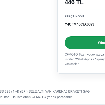
446 TL
PARÇA KODU
Y4CFM4003A0093
What
CFMOTO Team yedek parça sat
listeler. “WhatsApp ile Sipariş”
yönlendirir.
 625 (4×4) (EFI) SELE ALTI YAN KARENAJ BRAKETI SAG
odu ile listelenen CFMOTO yedek parçasıdır.