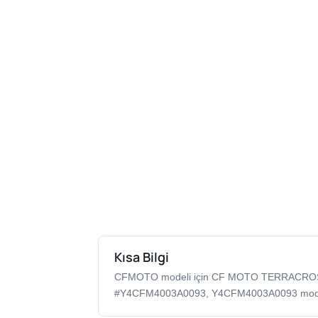
Kısa Bilgi
CFMOTO modeli için CF MOTO TERRACROSS
#Y4CFM4003A0093, Y4CFM4003A0093 model k