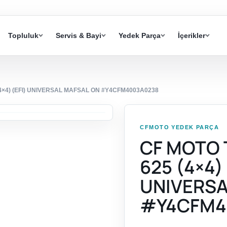
Topluluk
Servis & Bayi
Yedek Parça
İçerikler
×4) (EFI) UNIVERSAL MAFSAL ON #Y4CFM4003A0238
CFMOTO YEDEK PARÇA
CF MOTO
625 (4×4) 
UNIVERSA
#Y4CFM4