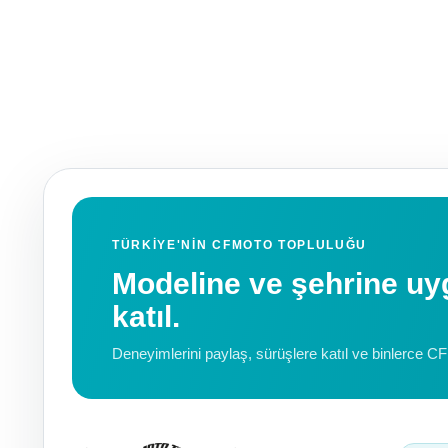
TÜRKIYE'NIN CFMOTO TOPLULUĞU
Modeline ve şehrine 
katıl.
Deneyimlerini paylaş, sürüşlere katıl ve binlerce C