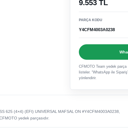
9.553 TL
PARÇA KODU
Y4CFM4003A0238
What
CFMOTO Team yedek parça sat
listeler. “WhatsApp ile Sipariş”
yönlendirir.
S 625 (4×4) (EFI) UNIVERSAL MAFSAL ON #Y4CFM4003A0238,
 CFMOTO yedek parçasıdır.