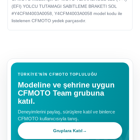
(EFI) YOLCU TUTAMAGI SABITLEME BRAKETI SOL
#Y4CFM4003A0058, Y4CFM4003A0058 model kodu ile
listelenen CFMOTO yedek parçasıdır.
TÜRKIYE'NIN CFMOTO TOPLULUĞU
Modeline ve şehrine uygun
CFMOTO Team grubuna
katıl.
Deneyimlerini paylaş, sürüşlere katıl ve binlerce
CFMOTO kullanıcısıyla tanış.
Gruplara Katıl
→