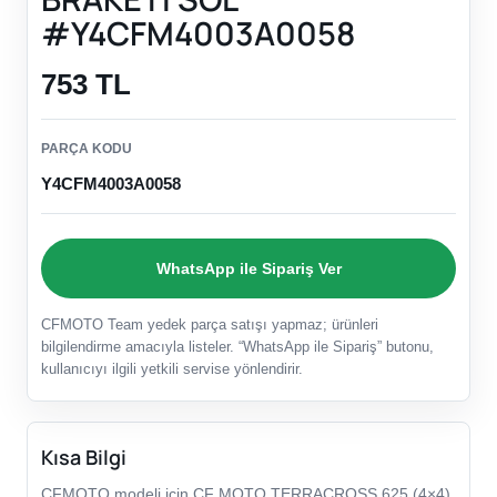
#Y4CFM4003A0058
753 TL
PARÇA KODU
Y4CFM4003A0058
WhatsApp ile Sipariş Ver
CFMOTO Team yedek parça satışı yapmaz; ürünleri
bilgilendirme amacıyla listeler. “WhatsApp ile Sipariş” butonu,
kullanıcıyı ilgili yetkili servise yönlendirir.
Kısa Bilgi
CFMOTO modeli için CF MOTO TERRACROSS 625 (4×4)