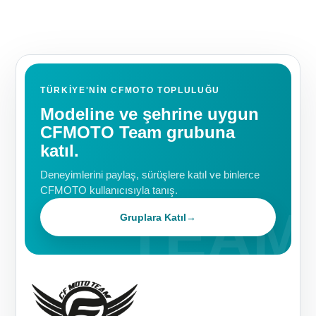
TÜRKIYE'NIN CFMOTO TOPLULUĞU
Modeline ve şehrine uygun
CFMOTO Team grubuna
katıl.
Deneyimlerini paylaş, sürüşlere katıl ve binlerce
CFMOTO kullanıcısıyla tanış.
Gruplara Katıl
→