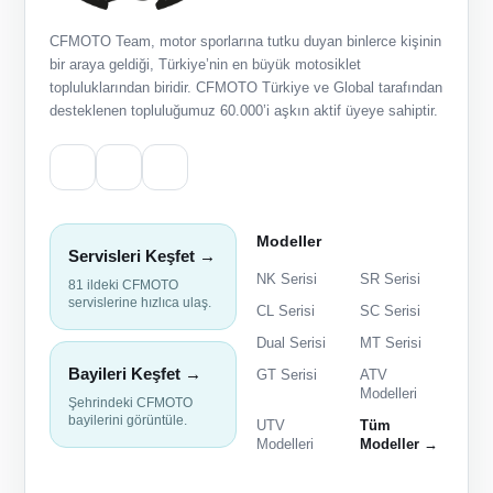
CFMOTO Team, motor sporlarına tutku duyan binlerce kişinin
bir araya geldiği, Türkiye’nin en büyük motosiklet
topluluklarından biridir. CFMOTO Türkiye ve Global tarafından
desteklenen topluluğumuz 60.000’i aşkın aktif üyeye sahiptir.
Modeller
Servisleri Keşfet →
NK Serisi
SR Serisi
81 ildeki CFMOTO
servislerine hızlıca ulaş.
CL Serisi
SC Serisi
Dual Serisi
MT Serisi
Bayileri Keşfet →
GT Serisi
ATV
Modelleri
Şehrindeki CFMOTO
bayilerini görüntüle.
UTV
Tüm
Modelleri
Modeller →