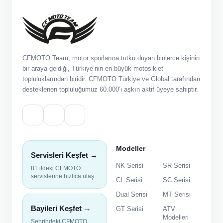
CFMOTO Team, motor sporlarına tutku duyan binlerce kişinin
bir araya geldiği, Türkiye’nin en büyük motosiklet
topluluklarından biridir. CFMOTO Türkiye ve Global tarafından
desteklenen topluluğumuz 60.000’i aşkın aktif üyeye sahiptir.
Modeller
Servisleri Keşfet →
NK Serisi
SR Serisi
81 ildeki CFMOTO
servislerine hızlıca ulaş.
CL Serisi
SC Serisi
Dual Serisi
MT Serisi
Bayileri Keşfet →
GT Serisi
ATV
Modelleri
Şehrindeki CFMOTO