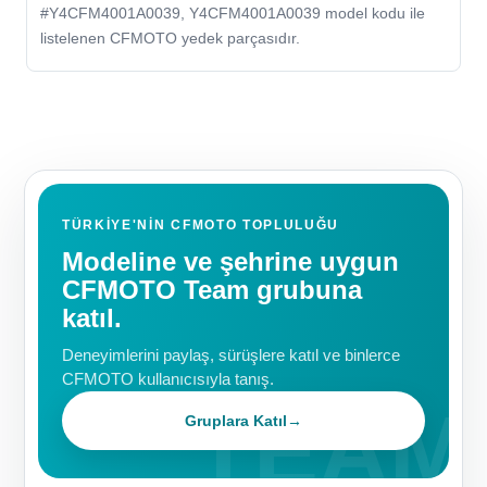
#Y4CFM4001A0039, Y4CFM4001A0039 model kodu ile
listelenen CFMOTO yedek parçasıdır.
TÜRKIYE'NIN CFMOTO TOPLULUĞU
Modeline ve şehrine uygun
CFMOTO Team grubuna
katıl.
Deneyimlerini paylaş, sürüşlere katıl ve binlerce
CFMOTO kullanıcısıyla tanış.
Gruplara Katıl
→