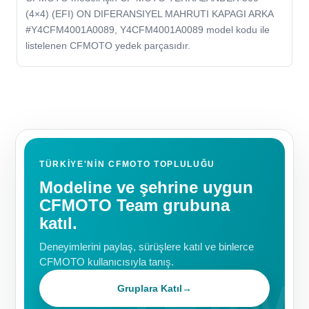
(4×4) (EFI) ON DIFERANSIYEL MAHRUTI KAPAGI ARKA
#Y4CFM4001A0089, Y4CFM4001A0089 model kodu ile
listelenen CFMOTO yedek parçasıdır.
TÜRKIYE'NIN CFMOTO TOPLULUĞU
Modeline ve şehrine uygun
CFMOTO Team grubuna
katıl.
Deneyimlerini paylaş, sürüşlere katıl ve binlerce
CFMOTO kullanıcısıyla tanış.
Gruplara Katıl
→