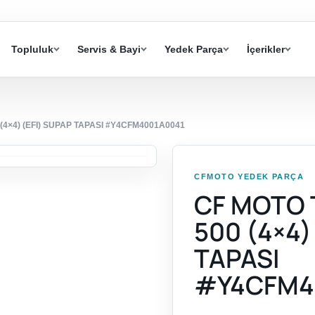
Topluluk
Servis & Bayi
Yedek Parça
İçerikler
4×4) (EFI) SUPAP TAPASI #Y4CFM4001A0041
CFMOTO YEDEK PARÇA
CF MOTO
500 (4×4)
TAPASI
#Y4CFM4