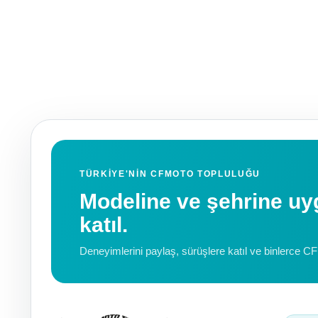
TÜRKIYE'NIN CFMOTO TOPLULUĞU
Modeline ve şehrine 
katıl.
Deneyimlerini paylaş, sürüşlere katıl ve binlerce C