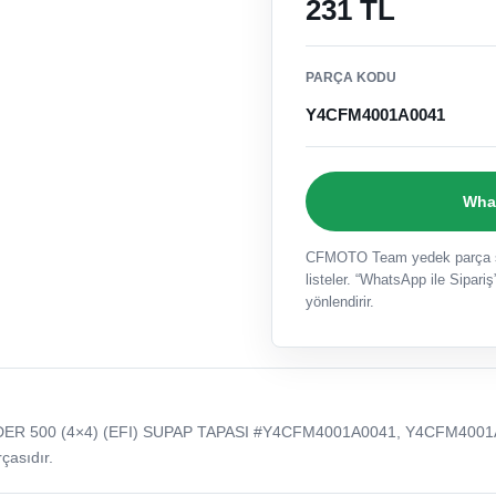
231 TL
PARÇA KODU
Y4CFM4001A0041
What
CFMOTO Team yedek parça sat
listeler. “WhatsApp ile Sipariş”
yönlendirir.
ER 500 (4×4) (EFI) SUPAP TAPASI #Y4CFM4001A0041, Y4CFM4001
çasıdır.